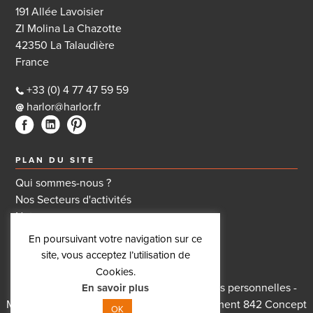
191 Allée Lavoisier
ZI Molina La Chazotte
42350 La Talaudière
France
+33 (0) 4 77 47 59 59
harlor@harlor.fr
PLAN DU SITE
Qui sommes-nous ?
Nos Secteurs d'activités
Notre gamme
Nos actualités
En poursuivant votre navigation sur ce
Nous contacter
site, vous acceptez l’utilisation de
Cookies.
Conditions générales de ventes
-
Données personnelles
-
En savoir plus
Mentions légales
-
Plan du site
-
Référencement 842 Concept
OK